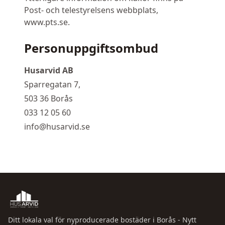
Post- och telestyrelsens webbplats,
www.pts.se.
Personuppgiftsombud
Husarvid AB
Sparregatan 7,
503 36 Borås
033 12 05 60
info@husarvid.se
Ditt lokala val för nyproducerade bostäder i Borås - Nytt